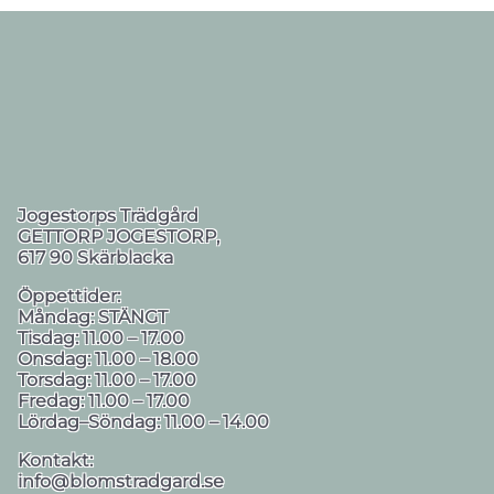
Jogestorps Trädgård
GETTORP JOGESTORP,
617 90 Skärblacka
Öppettider:
Måndag:
STÄNGT
Tisdag:
11.00 – 17.00
Onsdag:
11.00 – 18.00
Torsdag:
11.00 – 17.00
Fredag:
11.00 – 17.00
Lördag–Söndag:
11.00 – 14.00
Kontakt:
info@blomstradgard.se